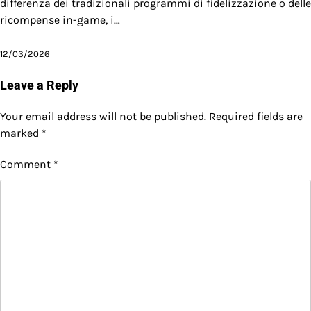
differenza dei tradizionali programmi di fidelizzazione o delle
ricompense in-game, i…
12/03/2026
Leave a Reply
Your email address will not be published.
Required fields are
marked
*
Comment
*