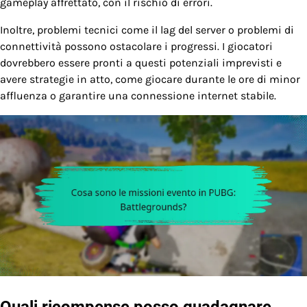
gameplay affrettato, con il rischio di errori.
Inoltre, problemi tecnici come il lag del server o problemi di
connettività possono ostacolare i progressi. I giocatori
dovrebbero essere pronti a questi potenziali imprevisti e
avere strategie in atto, come giocare durante le ore di minor
affluenza o garantire una connessione internet stabile.
Quali ricompense posso guadagnare