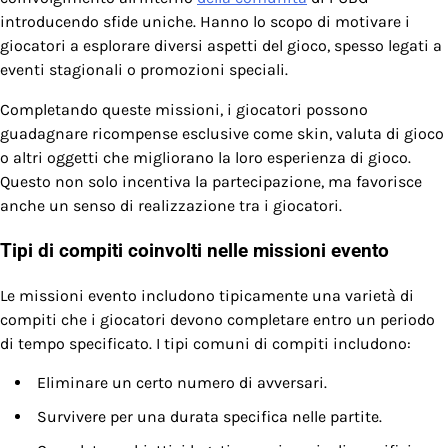
introducendo sfide uniche. Hanno lo scopo di motivare i
giocatori a esplorare diversi aspetti del gioco, spesso legati a
eventi stagionali o promozioni speciali.
Completando queste missioni, i giocatori possono
guadagnare ricompense esclusive come skin, valuta di gioco
o altri oggetti che migliorano la loro esperienza di gioco.
Questo non solo incentiva la partecipazione, ma favorisce
anche un senso di realizzazione tra i giocatori.
Tipi di compiti coinvolti nelle missioni evento
Le missioni evento includono tipicamente una varietà di
compiti che i giocatori devono completare entro un periodo
di tempo specificato. I tipi comuni di compiti includono:
Eliminare un certo numero di avversari.
Survivere per una durata specifica nelle partite.