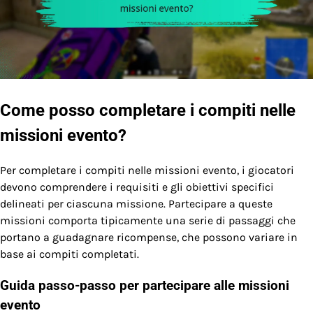
Come posso completare i compiti nelle
missioni evento?
Per completare i compiti nelle missioni evento, i giocatori
devono comprendere i requisiti e gli obiettivi specifici
delineati per ciascuna missione. Partecipare a queste
missioni comporta tipicamente una serie di passaggi che
portano a guadagnare ricompense, che possono variare in
base ai compiti completati.
Guida passo-passo per partecipare alle missioni
evento