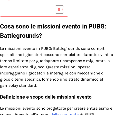
Cosa sono le missioni evento in PUBG:
Battlegrounds?
Le missioni evento in PUBG: Battlegrounds sono compiti
speciali che i giocatori possono completare durante eventi a
tempo limitato per guadagnare ricompense e migliorare la
loro esperienza di gioco. Queste missioni spesso
incoraggiano i giocatori a interagire con meccaniche di
gioco o temi specifici, fornendo uno strato dinamico al
gameplay standard.
Definizione e scopo delle missioni evento
Le missioni evento sono progettate per creare entusiasmo e
coinvolgimento all’interno
della comunità
di PUBG