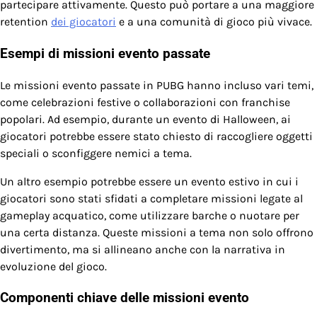
partecipare attivamente. Questo può portare a una maggiore
retention
dei giocatori
e a una comunità di gioco più vivace.
Esempi di missioni evento passate
Le missioni evento passate in PUBG hanno incluso vari temi,
come celebrazioni festive o collaborazioni con franchise
popolari. Ad esempio, durante un evento di Halloween, ai
giocatori potrebbe essere stato chiesto di raccogliere oggetti
speciali o sconfiggere nemici a tema.
Un altro esempio potrebbe essere un evento estivo in cui i
giocatori sono stati sfidati a completare missioni legate al
gameplay acquatico, come utilizzare barche o nuotare per
una certa distanza. Queste missioni a tema non solo offrono
divertimento, ma si allineano anche con la narrativa in
evoluzione del gioco.
Componenti chiave delle missioni evento