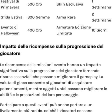
Festival di
1
500 Oro
Skin Esclusiva
Primavera
Settimana
2
Sfida Estiva
300 Gemme
Arma Rara
Settimane
Evento di
Armatura Edizione
400 Oro
10 Giorni
Halloween
Limitata
Impatto delle ricompense sulla progressione del
giocatore
Le ricompense delle missioni evento hanno un impatto
significativo sulla progressione del giocatore fornendo
risorse essenziali che possono migliorare il gameplay. La
valuta di gioco consente ai giocatori di acquistare
potenziamenti, mentre oggetti unici possono migliorare le
abilità e le prestazioni del loro personaggio.
Partecipare a questi eventi può anche portare a un
livellamento più rapido, poiché i giocatori possono