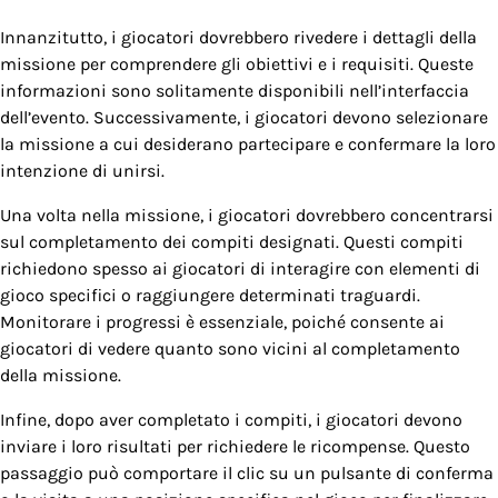
Innanzitutto, i giocatori dovrebbero rivedere i dettagli della
missione per comprendere gli obiettivi e i requisiti. Queste
informazioni sono solitamente disponibili nell’interfaccia
dell’evento. Successivamente, i giocatori devono selezionare
la missione a cui desiderano partecipare e confermare la loro
intenzione di unirsi.
Una volta nella missione, i giocatori dovrebbero concentrarsi
sul completamento dei compiti designati. Questi compiti
richiedono spesso ai giocatori di interagire con elementi di
gioco specifici o raggiungere determinati traguardi.
Monitorare i progressi è essenziale, poiché consente ai
giocatori di vedere quanto sono vicini al completamento
della missione.
Infine, dopo aver completato i compiti, i giocatori devono
inviare i loro risultati per richiedere le ricompense. Questo
passaggio può comportare il clic su un pulsante di conferma