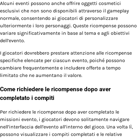
Alcuni eventi possono anche offrire oggetti cosmetici
esclusivi che non sono disponibili attraverso il gameplay
normale, consentendo ai giocatori di personalizzare
ulteriormente i loro personaggi. Queste ricompense possono
variare significativamente in base al tema e agli obiettivi
dell’evento.
I giocatori dovrebbero prestare attenzione alle ricompense
specifiche elencate per ciascun evento, poiché possono
cambiare frequentemente e includere offerte a tempo
limitato che ne aumentano il valore.
Come richiedere le ricompense dopo aver
completato i compiti
Per richiedere le ricompense dopo aver completato le
missioni evento, i giocatori devono solitamente navigare
nell’interfaccia dell’evento all’interno del gioco. Una volta lì,
possono visualizzare i compiti completati e le relative