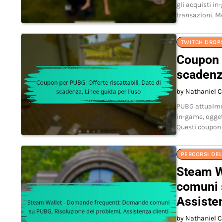
gli acquisti in
transazioni. M
TWITCH DROPS
Coupon p
scadenza
by Nathaniel C
PUBG attualmen
in-game, ogget
Questi coupon 
PERCORSI DE
Steam W
comuni 
Assisten
by Nathaniel C