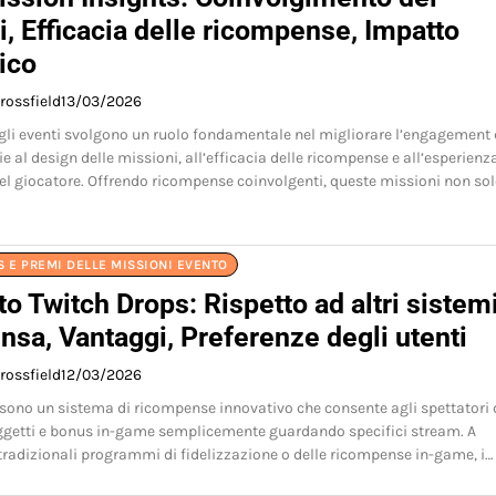
i, Efficacia delle ricompense, Impatto
ico
rossfield
13/03/2026
gli eventi svolgono un ruolo fondamentale nel migliorare l’engagement 
ie al design delle missioni, all’efficacia delle ricompense e all’esperienz
l giocatore. Offrendo ricompense coinvolgenti, queste missioni non so
 E PREMI DELLE MISSIONI EVENTO
o Twitch Drops: Rispetto ad altri sistemi
sa, Vantaggi, Preferenze degli utenti
rossfield
12/03/2026
 sono un sistema di ricompense innovativo che consente agli spettatori 
getti e bonus in-game semplicemente guardando specifici stream. A
 tradizionali programmi di fidelizzazione o delle ricompense in-game, i…