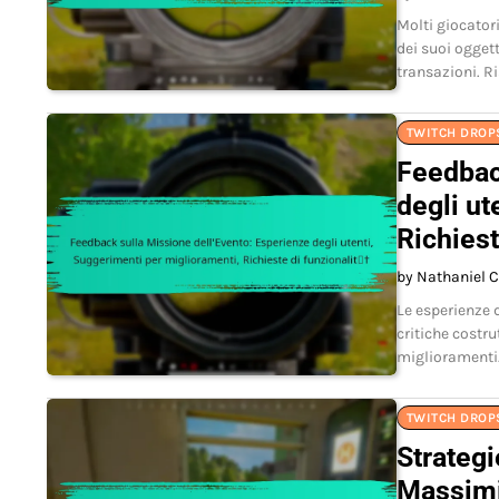
Molti giocator
dei suoi oggett
transazioni. R
TWITCH DROPS
Feedbac
degli ut
Richiest
by Nathaniel C
Le esperienze d
critiche costr
miglioramenti.
TWITCH DROPS
Strategi
Massimi