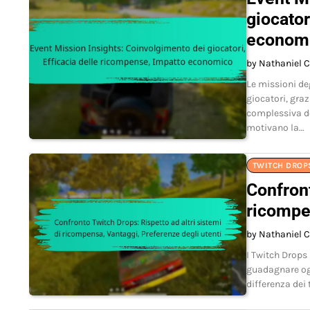
giocator
econom
by Nathaniel C
Le missioni de
giocatori, graz
complessiva de
motivano la…
TWITCH DROPS
Confront
ricompen
by Nathaniel C
I Twitch Drops
guadagnare og
differenza dei