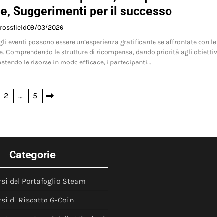
te, Suggerimenti per il successo
rossfield
09/03/2026
gli eventi possono essere un’esperienza gratificante se affrontate con le
ie. Comprendendo le strutture di ricompensa, dando priorità agli obiettiv
estendo le risorse in modo efficace, i partecipanti…
2
…
5
Categorie
rsi del Portafoglio Steam
rsi di Riscatto G-Coin