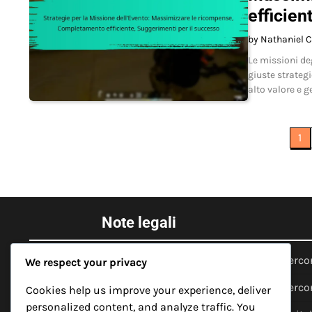
efficien
by Nathaniel C
Le missioni de
giuste strateg
alto valore e g
Posts
1
pagination
Note legali
La tua privacy
Perco
We respect your privacy
Chi siamo
Perco
Cookies help us improve your experience, deliver
personalized content, and analyze traffic. You