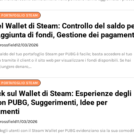
L PORTAFOGLIO STEAM
l Wallet di Steam: Controllo del saldo p
ggiunta di fondi, Gestione dei pagament
rossfield
12/03/2026
 saldo del tuo portafoglio Steam per PUBG è facile; basta accedere al tuo
ramite il client o il sito web per visualizzare i fondi disponibili. Se hai
giungere denaro,…
L PORTAFOGLIO STEAM
k sul Wallet di Steam: Esperienze degli
con PUBG, Suggerimenti, Idee per
amenti
rossfield
11/03/2026
degli utenti con il Steam Wallet per PUBG evidenziano sia la sua comodi