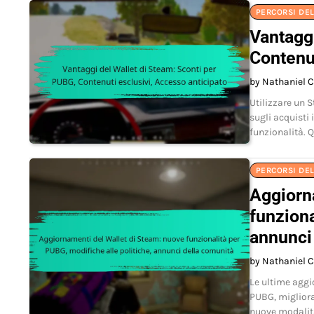
PERCORSI DE
Vantaggi
Contenut
by Nathaniel C
Utilizzare un 
sugli acquisti
funzionalità. 
PERCORSI DE
Aggiorn
funziona
annunci
by Nathaniel C
Le ultime aggi
PUBG, migliora
nuove modalità