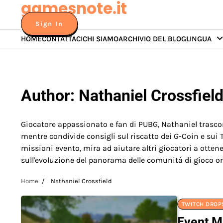
gamesnote.it
Skip
to
Sign In
content
HOME
CONTATTACI
CHI SIAMO
ARCHIVIO DEL BLOG
LINGUA
Author:
Nathaniel Crossfiel
Giocatore appassionato e fan di PUBG, Nathaniel trascor
mentre condivide consigli sul riscatto dei G-Coin e sui 
missioni evento, mira ad aiutare altri giocatori a otten
sull'evoluzione del panorama delle comunità di gioco on
Home
Nathaniel Crossfield
TWITCH DROPS
Event M