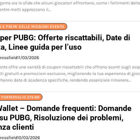
-game sia le sfide che alcuni giocatori affrontano, come i fallimenti delle
entre molti apprezzano il…
 E PREMI DELLE MISSIONI EVENTO
er PUBG: Offerte riscattabili, Date di
, Linee guida per l’uso
rossfield
11/03/2026
te offre una varietà di coupon riscattabili che offrono sconti sugli acq
ti gratuiti e promozioni esclusive, migliorando la tua esperienza di gioc
hanno date di scadenza specifiche, rendendo essenziale rimanere…
L PORTAFOGLIO STEAM
allet – Domande frequenti: Domande
su PUBG, Risoluzione dei problemi,
za clienti
rossfield
10/03/2026