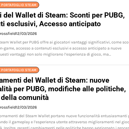
L PORTAFOGLIO STEAM
 del Wallet di Steam: Sconti per PUBG,
i esclusivi, Accesso anticipato
rossfield
12/03/2026
Steam Wallet per PUBG offre ai giocatori vantaggi significativi, come sco
 in-game, accesso a contenuti esclusivi e accesso anticipato a nuove
Questi vantaggi non solo migliorano l’esperienza di gioco, ma…
L PORTAFOGLIO STEAM
amenti del Wallet di Steam: nuove
lità per PUBG, modifiche alle politiche,
 della comunità
rossfield
12/03/2026
ornamenti del Steam Wallet portano nuove funzionalità entusiasmanti 
ndo il gameplay e l’esperienza utente attraverso miglioramenti nel gioc
. Inoltre, recenti cambiamenti nelle politiche hanno aggiornato i proces