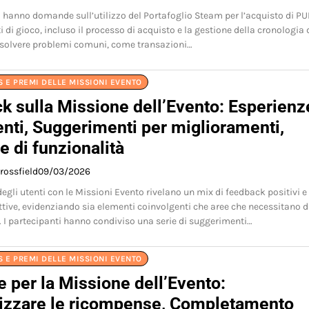
i hanno domande sull’utilizzo del Portafoglio Steam per l’acquisto di P
i di gioco, incluso il processo di acquisto e la gestione della cronologia 
isolvere problemi comuni, come transazioni…
 E PREMI DELLE MISSIONI EVENTO
k sulla Missione dell’Evento: Esperienz
enti, Suggerimenti per miglioramenti,
e di funzionalità
rossfield
09/03/2026
egli utenti con le Missioni Evento rivelano un mix di feedback positivi e
uttive, evidenziando sia elementi coinvolgenti che aree che necessitano d
 I partecipanti hanno condiviso una serie di suggerimenti…
 E PREMI DELLE MISSIONI EVENTO
e per la Missione dell’Evento:
zzare le ricompense, Completamento