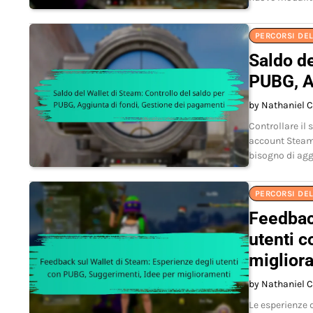
PERCORSI DE
Saldo de
PUBG, A
by Nathaniel C
Controllare il
account Steam t
bisogno di ag
PERCORSI DE
Feedbac
utenti 
miglior
by Nathaniel C
Le esperienze 