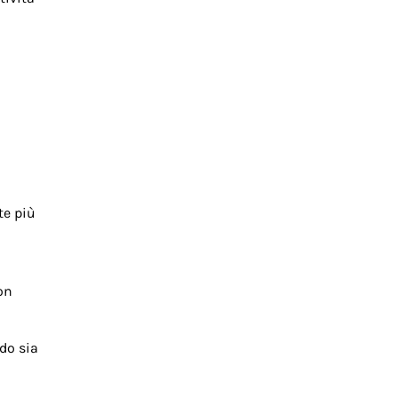
te più
on
do sia