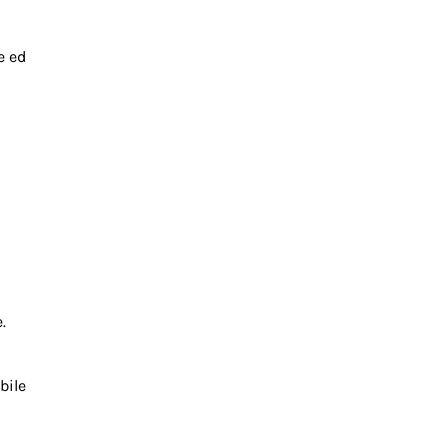
e ed
.
bile