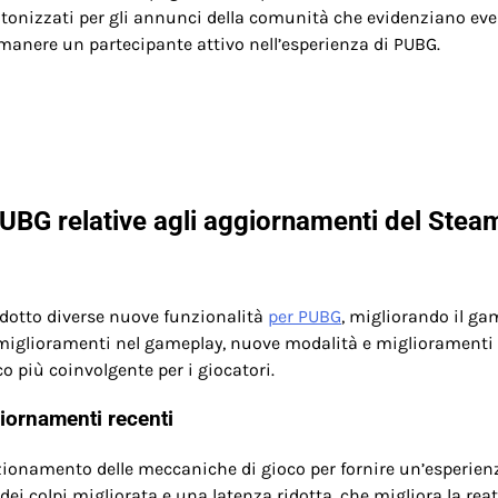
ntonizzati per gli annunci della comunità che evidenziano eve
rimanere un partecipante attivo nell’esperienza di PUBG.
PUBG relative agli aggiornamenti del Stea
odotto diverse nuove funzionalità
per PUBG
, migliorando il ga
 miglioramenti nel gameplay, nuove modalità e miglioramenti
co più coinvolgente per i giocatori.
giornamenti recenti
ezionamento delle meccaniche di gioco per fornire un’esperien
dei colpi migliorata e una latenza ridotta, che migliora la reat