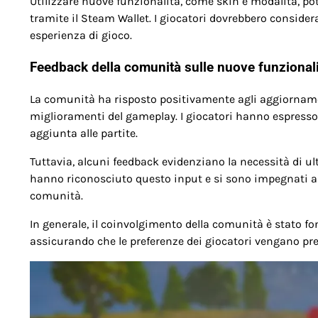
Utilizzare nuove funzionalità, come skin e modalità, po
tramite il Steam Wallet. I giocatori dovrebbero considera
esperienza di gioco.
Feedback della comunità sulle nuove funzional
La comunità ha risposto positivamente agli aggiornamen
miglioramenti del gameplay. I giocatori hanno espresso
aggiunta alle partite.
Tuttavia, alcuni feedback evidenziano la necessità di ult
hanno riconosciuto questo input e si sono impegnati a 
comunità.
In generale, il coinvolgimento della comunità è stato f
assicurando che le preferenze dei giocatori vengano pre