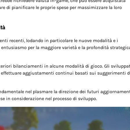
trebbe richiedere valuta in-game, che può essere acquistata
re di pianificare le proprie spese per massimizzare la loro
ità
ti recenti, lodando in particolare le nuove modalità e i
 entusiasmo per la maggiore varietà e la profondità strategic
eriori bilanciamenti in alcune modalità di gioco. Gli sviluppa
effettuare aggiustamenti continui basati sui suggerimenti d
ondamentale nel plasmare la direzione dei futuri aggiornament
se in considerazione nel processo di sviluppo.