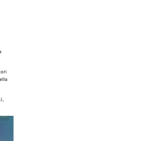
a
tori
ella
i,